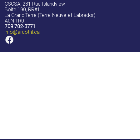
CSCSA, 231 Rue Islandview
Boîte 190, RR#1
La Grand'Terre (Terre-Neuve-et-Labrador)
A0N 1R0
709 702-3771
info
@arcotnl.ca