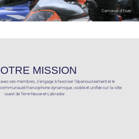
Marche de la Saint-Jean Baptiste au Grand Lac
Cuisson dans le four à pain
Monument Acadien
L'épanouissement
Carnaval d'hiver
Cap Cormoran
Cap carré
OTRE MISSION
avec ses membres, s'engage à favoriser l'épanouissement et le
communauté francophone dynamique, visible et unifiée sur la côte
ouest de Terre-Neuve-et-Labrador