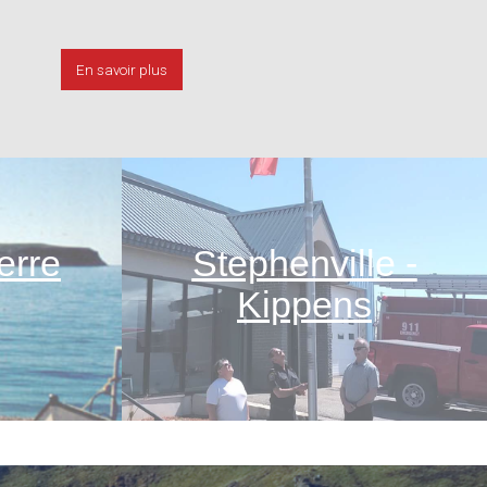
En savoir plus
erre
Stephenville -
Kippens