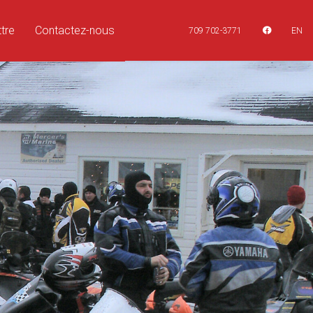
tre
Contactez-nous
709 702-3771
EN