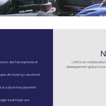
N
besoins des francophones et
L'ARCO en collaboration 
développement global d'une 
pes de travail qui œuvreront
t la culture française enfin
rager à participer aux