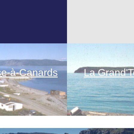
se-à-Canards
La Grand'T