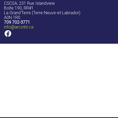
CSCSA, 231 Rue Islandview
Boîte 190, RR#1
La Grand'Terre (Terre-Neuve-et-Labrador)
A0N 1R0
709 702-3771
info
@arcotnl.ca