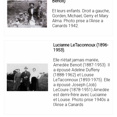
Benoit)
Et leurs enfants. Droit a gauche,
Gorden, Michael, Gerry et Mary
Alma. Photo prise a l'Anse a
Canards 1942.
Lucianne LeTaconnoux (1896-
1953).
Elle n'était jamais mariée,
Amedée Benoit (1887-1953). Il
a épousé Adeline Duffeny
(1888-1962) et Louise
LeTaconnoux (1893-1975). Elle
a épousé Joseph (Job)
LeCoure (1878-1951) Amedée
est demi-frère avec Lucianne
et Louise. Photo prise 1940s a
l'Anse a Canards