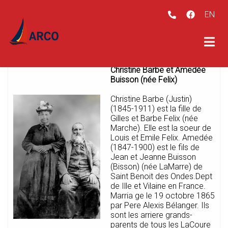
EN
ubmenu (Qui sommes-nous? )
Christine Barbe et Amedée
Buisson (née Felix)
ubmenu (Images )
Christine Barbe (Justin)
ubmenu (Vidéos )
(1845-1911) est la fille de
Gilles et Barbe Felix (née
Marche). Elle est la soeur de
Louis et Emile Felix. Amedée
(1847-1900) est le fils de
Jean et Jeanne Buisson
(Bisson) (née LaMarre) de
Saint Benoit des Ondes.Dept
de Ille et Vilaine en France.
Marria ge le 19 octobre 1865
par Pere Alexis Bélanger. Ils
sont les arriere grands-
parents de tous les LaCoure