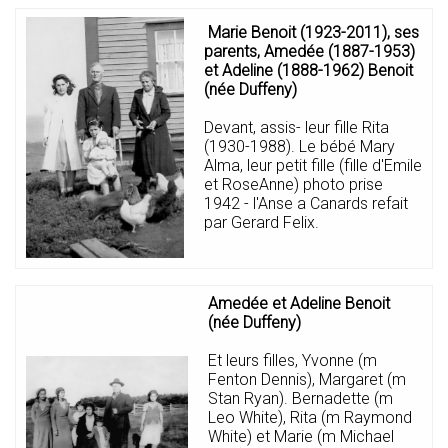
Marie Benoit (1923-2011), ses
parents, Amedée (1887-1953)
et Adeline (1888-1962) Benoit
(née Duffeny)
Devant, assis- leur fille Rita
(1930-1988). Le bébé Mary
Alma, leur petit fille (fille d'Emile
et RoseAnne) photo prise
1942 - l'Anse a Canards refait
par Gerard Felix.
Amedée et Adeline Benoit
(née Duffeny)
Et leurs filles, Yvonne (m
Fenton Dennis), Margaret (m
Stan Ryan). Bernadette (m
Leo White), Rita (m Raymond
White) et Marie (m Michael